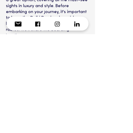
a great option, covering all the must-see 
sights in luxury and style. Before 
embarking on your journey, it's important 
to know the Delhi Darshan bus pickup 
locations, schedules, ticket prices, and 
routes. We'll share the boarding 
locations…
Mostrar mais
Curtir
Responder
meeramalik aerocity
24 de nov. de 2025
Aerocity escorts 
are so intelligent that 
they can understand their clients' needs 
without a word. They have extensive 
experience handling the moods of 
different clients, making them easily 
satisfying. When you hire these escorts, 
you'll witness their beauty and grace. 
Their luscious lips crave a gentle bite and 