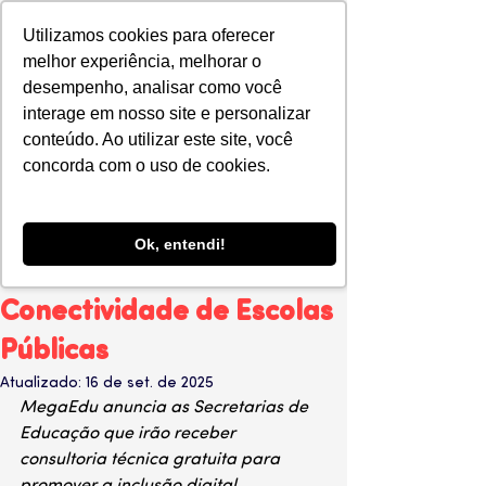
Utilizamos cookies para oferecer
melhor experiência, melhorar o
desempenho, analisar como você
interage em nosso site e personalizar
conteúdo. Ao utilizar este site, você
MegaEdu
concorda com o uso de cookies.
19 de jun. de 2024
2 min de leitura
Conheça as redes
selecionadas pelo
Ok, entendi!
Programa de Apoio à
Conectividade de Escolas
Públicas
Atualizado:
16 de set. de 2025
MegaEdu anuncia as Secretarias de 
Educação que irão receber 
consultoria técnica gratuita para 