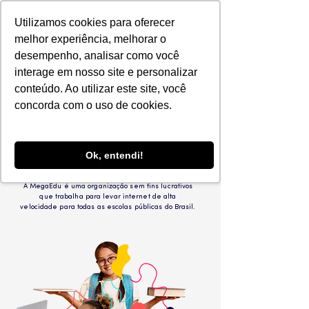
Utilizamos cookies para oferecer
melhor experiência, melhorar o
desempenho, analisar como você
interage em nosso site e personalizar
conteúdo. Ao utilizar este site, você
concorda com o uso de cookies.
ACESSO AO MUNDO DIGITAL
PARA TODOS OS ALUNOS
Internet na escola pública é um direito.
Ok, entendi!
É uma ferramenta básica para
educação.
A MegaEdu é uma organização sem fins lucrativos
que trabalha para levar internet de alta
velocidade para todas as escolas públicas do Brasil.