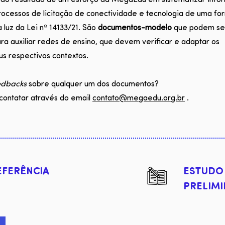
são resultado de um esforço da MegaEdu em sistematizar inf
rocessos de licitação de conectividade e tecnologia de uma fo
à luz da Lei nº 14133/21.
São
documentos-modelo
que podem se
ra auxiliar redes de ensino, que devem verificar e adaptar os
s respectivos contextos.
edbacks
sobre qualquer um dos documentos?
contatar através do email
contato@megaedu.org.br
.
EFERÊNCIA
ESTUDO
PRELIM