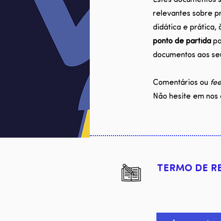
Estes documentos 
relevantes sobre p
didática e prática, 
ponto de partida
pa
documentos aos seu
Comentários ou
fe
Não hesite em nos 
TERMO DE R