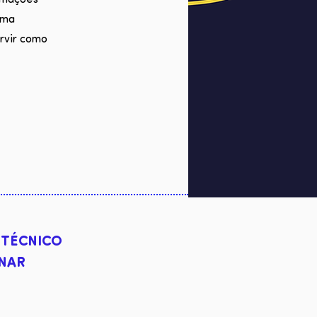
ormações
rma
rvir como
 TÉCNICO
INAR